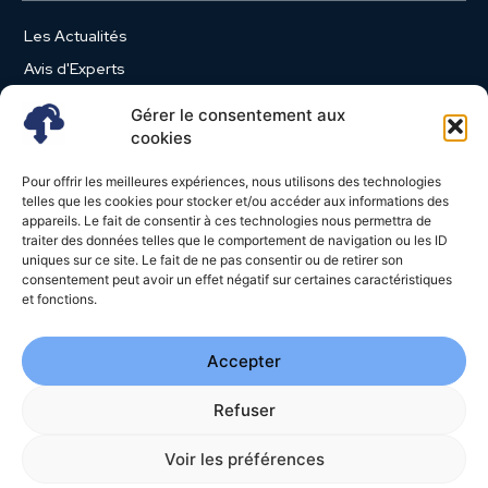
Les Actualités
Avis d'Experts
Produits et Services
Gérer le consentement aux
Vie d'entreprise
cookies
Use Case
Pour offrir les meilleures expériences, nous utilisons des technologies
Nominations
telles que les cookies pour stocker et/ou accéder aux informations des
appareils. Le fait de consentir à ces technologies nous permettra de
Études
traiter des données telles que le comportement de navigation ou les ID
uniques sur ce site. Le fait de ne pas consentir ou de retirer son
Évènements
consentement peut avoir un effet négatif sur certaines caractéristiques
Video News
et fonctions.
Livres Blancs
Accepter
Refuser
© 2026 - Cloud Magazine - Tous droits réservés | Google
reCAPTCHA :
Confidentialité
-
Conditions
| Crédits photos
Unsplash
Voir les préférences
-
Freepik