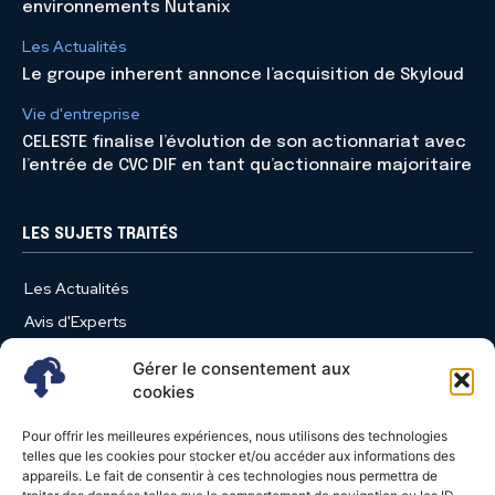
environnements Nutanix
Les Actualités
Le groupe inherent annonce l’acquisition de Skyloud
Vie d'entreprise
CELESTE finalise l’évolution de son actionnariat avec
l’entrée de CVC DIF en tant qu’actionnaire majoritaire
LES SUJETS TRAITÉS
Les Actualités
Avis d'Experts
Produits et Services
Gérer le consentement aux
Vie d'entreprise
cookies
Use Case
Pour offrir les meilleures expériences, nous utilisons des technologies
Nominations
telles que les cookies pour stocker et/ou accéder aux informations des
appareils. Le fait de consentir à ces technologies nous permettra de
Études