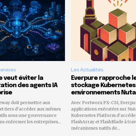
Services
Les Actualités
 veut éviter la
Everpure rapproche l
tion des agents IA
stockage Kubernetes
rise
environnements Nuta
eway doit permettre aux
Avec Portworx PX-CSI, Everpu
 et tiers d’accéder aux mêmes
applications exécutées sur Nut
utils sous une gouvernance
Kubernetes Platform d’accéder
 enfermer les entreprises...
FlashArray et FlashBlade à trav
mécanismes natifs de...