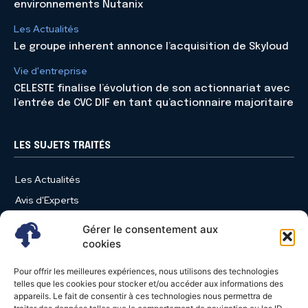
environnements Nutanix
Les Actualités
Le groupe inherent annonce l’acquisition de Skyloud
Vie d'entreprise
CELESTE finalise l’évolution de son actionnariat avec
l’entrée de CVC DIF en tant qu’actionnaire majoritaire
LES SUJETS TRAITÉS
Les Actualités
Avis d'Experts
Produits et Services
Gérer le consentement aux
Vie d'entreprise
cookies
Use Case
Pour offrir les meilleures expériences, nous utilisons des technologies
Nominations
telles que les cookies pour stocker et/ou accéder aux informations des
appareils. Le fait de consentir à ces technologies nous permettra de
Études