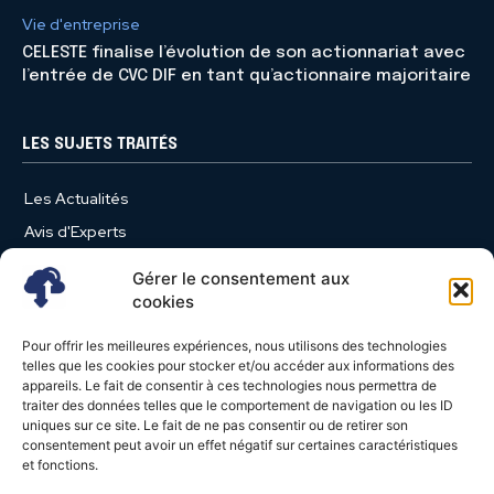
Vie d'entreprise
CELESTE finalise l’évolution de son actionnariat avec
l’entrée de CVC DIF en tant qu’actionnaire majoritaire
LES SUJETS TRAITÉS
Les Actualités
Avis d'Experts
Produits et Services
Gérer le consentement aux
Vie d'entreprise
cookies
Use Case
Pour offrir les meilleures expériences, nous utilisons des technologies
Nominations
telles que les cookies pour stocker et/ou accéder aux informations des
appareils. Le fait de consentir à ces technologies nous permettra de
Études
traiter des données telles que le comportement de navigation ou les ID
uniques sur ce site. Le fait de ne pas consentir ou de retirer son
Évènements
consentement peut avoir un effet négatif sur certaines caractéristiques
Video News
et fonctions.