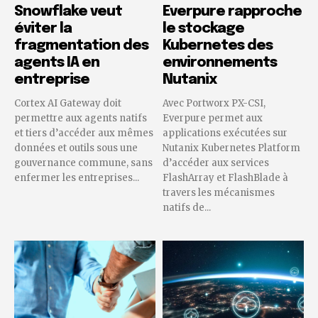
Snowflake veut
Everpure rapproche
éviter la
le stockage
fragmentation des
Kubernetes des
agents IA en
environnements
entreprise
Nutanix
Cortex AI Gateway doit
Avec Portworx PX-CSI,
permettre aux agents natifs
Everpure permet aux
et tiers d’accéder aux mêmes
applications exécutées sur
données et outils sous une
Nutanix Kubernetes Platform
gouvernance commune, sans
d’accéder aux services
enfermer les entreprises...
FlashArray et FlashBlade à
travers les mécanismes
natifs de...