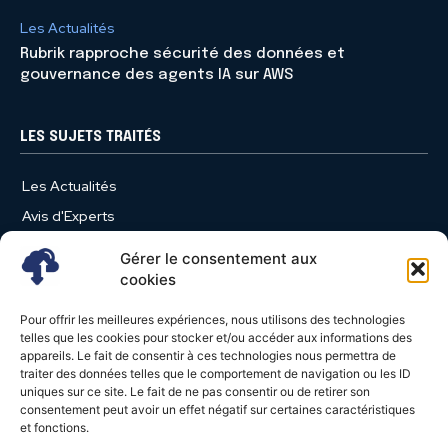
Les Actualités
Rubrik rapproche sécurité des données et
gouvernance des agents IA sur AWS
LES SUJETS TRAITÉS
Les Actualités
Avis d'Experts
Produits et Services
Gérer le consentement aux
Vie d'entreprise
cookies
Use Case
Pour offrir les meilleures expériences, nous utilisons des technologies
Nominations
telles que les cookies pour stocker et/ou accéder aux informations des
appareils. Le fait de consentir à ces technologies nous permettra de
Études
traiter des données telles que le comportement de navigation ou les ID
uniques sur ce site. Le fait de ne pas consentir ou de retirer son
Évènements
consentement peut avoir un effet négatif sur certaines caractéristiques
Video News
et fonctions.