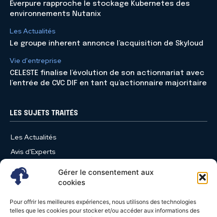
Everpure rapproche le stockage Kubernetes des
environnements Nutanix
Les Actualités
Le groupe inherent annonce l’acquisition de Skyloud
Vie d'entreprise
CELESTE finalise l’évolution de son actionnariat avec
l’entrée de CVC DIF en tant qu’actionnaire majoritaire
LES SUJETS TRAITÉS
Les Actualités
Avis d'Experts
Produits et Services
Gérer le consentement aux
Vie d'entreprise
cookies
Use Case
Pour offrir les meilleures expériences, nous utilisons des technologies
Nominations
telles que les cookies pour stocker et/ou accéder aux informations des