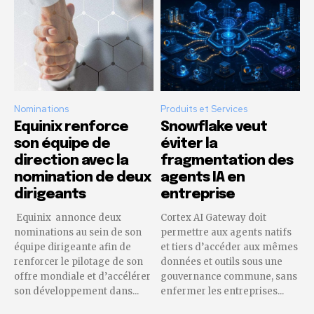
Nominations
Produits et Services
Equinix renforce
Snowflake veut
son équipe de
éviter la
direction avec la
fragmentation des
nomination de deux
agents IA en
dirigeants
entreprise
Equinix annonce deux
Cortex AI Gateway doit
nominations au sein de son
permettre aux agents natifs
équipe dirigeante afin de
et tiers d’accéder aux mêmes
renforcer le pilotage de son
données et outils sous une
offre mondiale et d’accélérer
gouvernance commune, sans
son développement dans...
enfermer les entreprises...