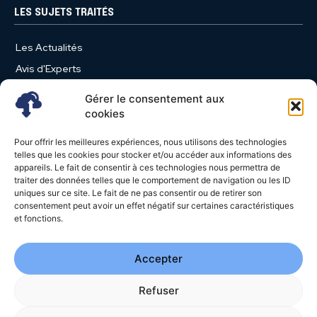
LES SUJETS TRAITÉS
Les Actualités
Avis d'Experts
Produits et Services
Gérer le consentement aux
Vie d'entreprise
cookies
Use Case
Pour offrir les meilleures expériences, nous utilisons des technologies
Nominations
telles que les cookies pour stocker et/ou accéder aux informations des
appareils. Le fait de consentir à ces technologies nous permettra de
Études
traiter des données telles que le comportement de navigation ou les ID
uniques sur ce site. Le fait de ne pas consentir ou de retirer son
Évènements
consentement peut avoir un effet négatif sur certaines caractéristiques
Video News
et fonctions.
Livres Blancs
Accepter
Refuser
© 2026 - Cloud Magazine - Tous droits réservés | Google