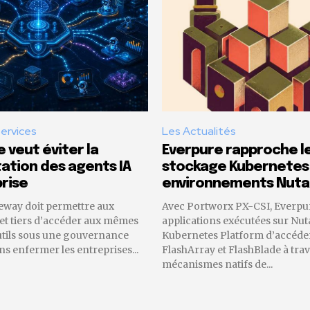
Services
Les Actualités
 veut éviter la
Everpure rapproche l
tion des agents IA
stockage Kubernetes
rise
environnements Nuta
eway doit permettre aux
Avec Portworx PX-CSI, Everpu
 et tiers d’accéder aux mêmes
applications exécutées sur Nut
utils sous une gouvernance
Kubernetes Platform d’accéder
 enfermer les entreprises...
FlashArray et FlashBlade à trav
mécanismes natifs de...