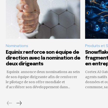
Nominations
Produits et 
Equinix renforce son équipe de
Snowflake
direction avec la nomination de
fragmenta
deux dirigeants
en entrep
Equinix annonce deux nominations au sein
Cortex AI Gat
de son équipe dirigeante afin de renforcer
agents natifs
le pilotage de son offre mondiale et
données et o
d’accélérer son développement dans...
commune, sans