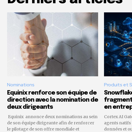
Nominations
Produits et 
Equinix renforce son équipe de
Snowflake
direction avec la nomination de
fragmenta
deux dirigeants
en entrep
Equinix annonce deux nominations au sein
Cortex AI Gat
de son équipe dirigeante afin de renforcer
agents natifs
le pilotage de son offre mondiale et
données et o