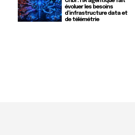
Cribl : l’IA agentique fait
évoluer les besoins
d’infrastructure data et
de télémétrie