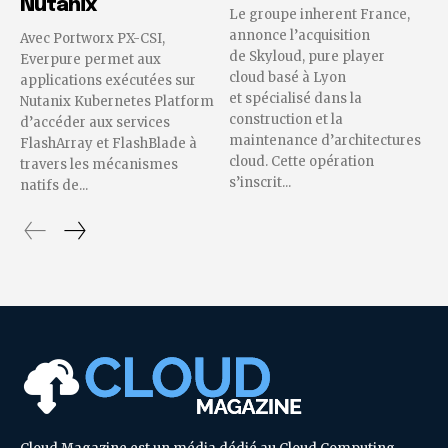
Nutanix
Le groupe inherent France,
annonce l’acquisition
Avec Portworx PX-CSI,
de Skyloud, pure player
Everpure permet aux
cloud basé à Lyon
applications exécutées sur
et spécialisé dans la
Nutanix Kubernetes Platform
construction et la
d’accéder aux services
maintenance d’architectures
FlashArray et FlashBlade à
cloud. Cette opération
travers les mécanismes
s’inscrit...
natifs de...