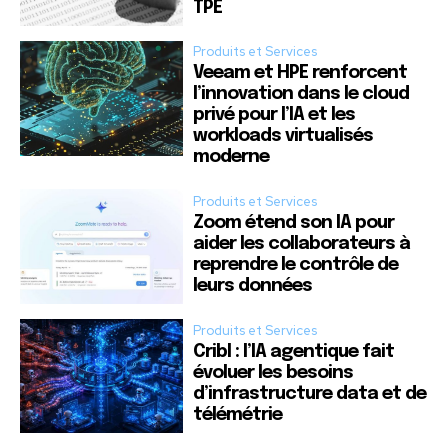
TPE
Produits et Services
Veeam et HPE renforcent
l’innovation dans le cloud
privé pour l’IA et les
workloads virtualisés
moderne
Produits et Services
Zoom étend son IA pour
aider les collaborateurs à
reprendre le contrôle de
leurs données
Produits et Services
Cribl : l’IA agentique fait
évoluer les besoins
d’infrastructure data et de
télémétrie