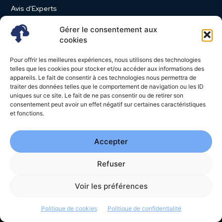
Avis d'Experts
Produits et Services
Gérer le consentement aux
Vie d'entreprise
cookies
Use Case
Pour offrir les meilleures expériences, nous utilisons des technologies
Nominations
telles que les cookies pour stocker et/ou accéder aux informations des
appareils. Le fait de consentir à ces technologies nous permettra de
Études
traiter des données telles que le comportement de navigation ou les ID
uniques sur ce site. Le fait de ne pas consentir ou de retirer son
Évènements
consentement peut avoir un effet négatif sur certaines caractéristiques
Video News
et fonctions.
Livres Blancs
Accepter
Refuser
© 2026 - Cloud Magazine - Tous droits réservés | Google
reCAPTCHA :
Confidentialité
-
Conditions
| Crédits photos
Unsplash
Voir les préférences
-
Freepik
Politique de cookies
Politique de confidentialité