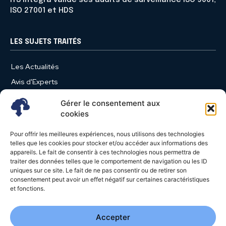
ITS Integra valide ses audits de surveillance ISO 9001,
ISO 27001 et HDS
LES SUJETS TRAITÉS
Les Actualités
Avis d'Experts
Produits et Services
Gérer le consentement aux
Vie d'entreprise
cookies
Use Case
Pour offrir les meilleures expériences, nous utilisons des technologies
Nominations
telles que les cookies pour stocker et/ou accéder aux informations des
appareils. Le fait de consentir à ces technologies nous permettra de
Études
traiter des données telles que le comportement de navigation ou les ID
uniques sur ce site. Le fait de ne pas consentir ou de retirer son
Évènements
consentement peut avoir un effet négatif sur certaines caractéristiques
Video News
et fonctions.
Livres Blancs
Accepter