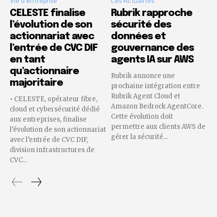
Vie d'entreprise
Les Actualités
CELESTE finalise
Rubrik rapproche
l’évolution de son
sécurité des
actionnariat avec
données et
l’entrée de CVC DIF
gouvernance des
en tant
agents IA sur AWS
qu’actionnaire
Rubrik annonce une
majoritaire
prochaine intégration entre
Rubrik Agent Cloud et
• CELESTE, opérateur fibre,
Amazon Bedrock AgentCore.
cloud et cybersécurité dédié
Cette évolution doit
aux entreprises, finalise
permettre aux clients AWS de
l’évolution de son actionnariat
gérer la sécurité...
avec l’entrée de CVC DIF,
division infrastructures de
CVC...