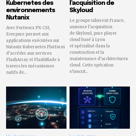
Kubernetes des
l’acquisition de
environnements
Skyloud
Nutanix
Le groupe inherent France,
annonce l’acquisition
Avec Portworx PX-CSI,
de Skyloud, pure player
Everpure permet aux
cloud basé à Lyon
applications exécutées sur
et spécialisé dans la
Nutanix Kubernetes Platform
construction et la
d’accéder aux services
maintenance d’architectures
FlashArray et FlashBlade à
cloud. Cette opération
travers les mécanismes
s’inscrit...
natifs de...