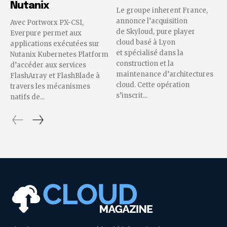
Nutanix
Le groupe inherent France,
annonce l’acquisition
Avec Portworx PX-CSI,
de Skyloud, pure player
Everpure permet aux
cloud basé à Lyon
applications exécutées sur
et spécialisé dans la
Nutanix Kubernetes Platform
construction et la
d’accéder aux services
maintenance d’architectures
FlashArray et FlashBlade à
cloud. Cette opération
travers les mécanismes
s’inscrit...
natifs de...