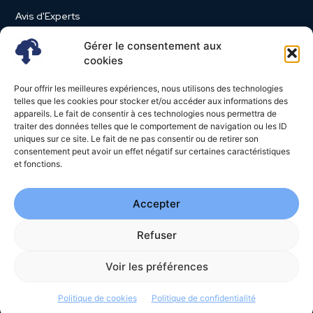
Avis d'Experts
Produits et Services
Gérer le consentement aux
Vie d'entreprise
cookies
Use Case
Pour offrir les meilleures expériences, nous utilisons des technologies
Nominations
telles que les cookies pour stocker et/ou accéder aux informations des
appareils. Le fait de consentir à ces technologies nous permettra de
Études
traiter des données telles que le comportement de navigation ou les ID
uniques sur ce site. Le fait de ne pas consentir ou de retirer son
Évènements
consentement peut avoir un effet négatif sur certaines caractéristiques
Video News
et fonctions.
Livres Blancs
Accepter
Refuser
© 2026 - Cloud Magazine - Tous droits réservés | Google
reCAPTCHA :
Confidentialité
-
Conditions
| Crédits photos
Unsplash
Voir les préférences
-
Freepik
Politique de cookies
Politique de confidentialité