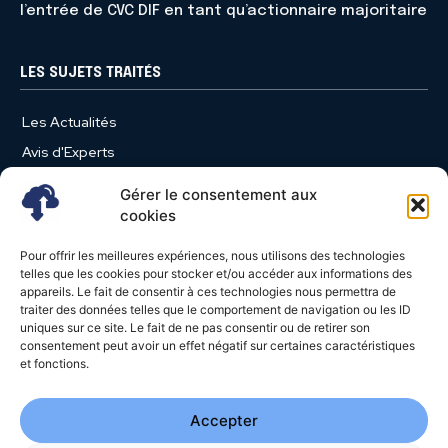
l’entrée de CVC DIF en tant qu’actionnaire majoritaire
LES SUJETS TRAITÉS
Les Actualités
Avis d'Experts
Produits et Services
Gérer le consentement aux
Vie d'entreprise
cookies
Use Case
Pour offrir les meilleures expériences, nous utilisons des technologies
Nominations
telles que les cookies pour stocker et/ou accéder aux informations des
appareils. Le fait de consentir à ces technologies nous permettra de
Études
traiter des données telles que le comportement de navigation ou les ID
uniques sur ce site. Le fait de ne pas consentir ou de retirer son
Évènements
consentement peut avoir un effet négatif sur certaines caractéristiques
Video News
et fonctions.
Livres Blancs
Accepter