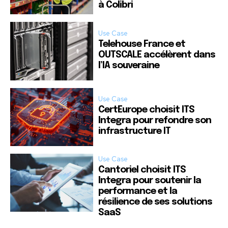
à Colibri
Use Case
Telehouse France et
OUTSCALE accélèrent dans
l’IA souveraine
Use Case
CertEurope choisit ITS
Integra pour refondre son
infrastructure IT
Use Case
Cantoriel choisit ITS
Integra pour soutenir la
performance et la
résilience de ses solutions
SaaS