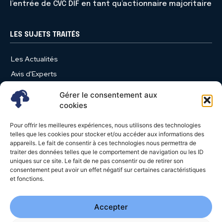
l’entrée de CVC DIF en tant qu’actionnaire majoritaire
LES SUJETS TRAITÉS
Les Actualités
Avis d'Experts
Produits et Services
Gérer le consentement aux
Vie d'entreprise
cookies
Use Case
Pour offrir les meilleures expériences, nous utilisons des technologies
Nominations
telles que les cookies pour stocker et/ou accéder aux informations des
appareils. Le fait de consentir à ces technologies nous permettra de
Études
traiter des données telles que le comportement de navigation ou les ID
uniques sur ce site. Le fait de ne pas consentir ou de retirer son
Évènements
consentement peut avoir un effet négatif sur certaines caractéristiques
Video News
et fonctions.
Livres Blancs
Accepter