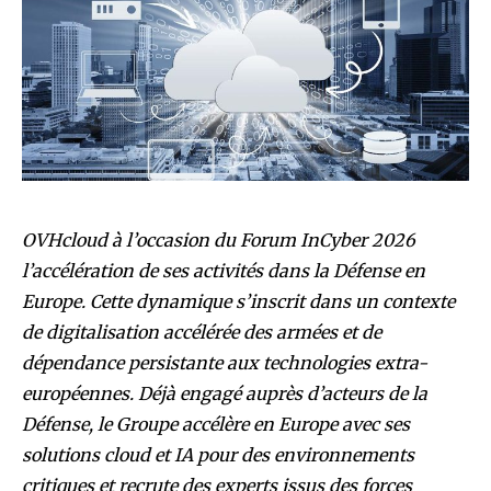
OVHcloud à l’occasion du Forum InCyber 2026
l’accélération
de
ses
activités
dans
la
Défense
en
Europe.
Cette
dynamique
s’inscrit
dans
un
contexte
de
digitalisation accélérée des armées et de
dépendance persistante aux technologies extra-
européennes. Déjà
engagé
auprès
d’acteurs
de
la
Défense,
le
Groupe
accélère
en
Europe
avec
ses
solutions
cloud
et
IA
pour
des
environnements
critiques et recrute des experts issus des forces