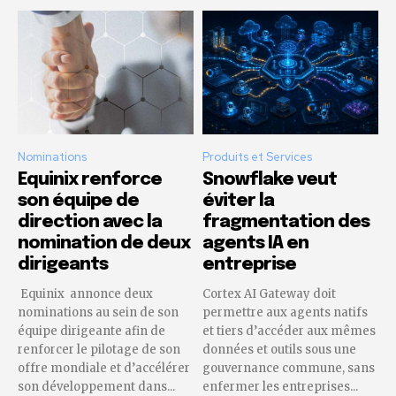
Nominations
Produits et Services
Equinix renforce
Snowflake veut
son équipe de
éviter la
direction avec la
fragmentation des
nomination de deux
agents IA en
dirigeants
entreprise
Equinix annonce deux
Cortex AI Gateway doit
nominations au sein de son
permettre aux agents natifs
équipe dirigeante afin de
et tiers d’accéder aux mêmes
renforcer le pilotage de son
données et outils sous une
offre mondiale et d’accélérer
gouvernance commune, sans
son développement dans...
enfermer les entreprises...