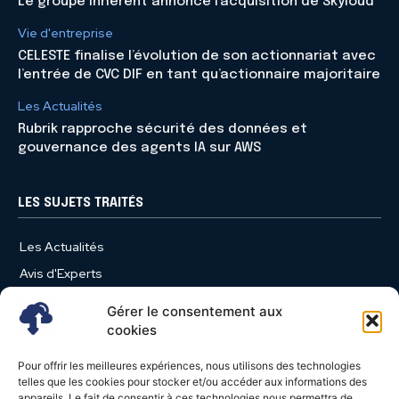
Le groupe inherent annonce l’acquisition de Skyloud
Vie d'entreprise
CELESTE finalise l’évolution de son actionnariat avec
l’entrée de CVC DIF en tant qu’actionnaire majoritaire
Les Actualités
Rubrik rapproche sécurité des données et
gouvernance des agents IA sur AWS
LES SUJETS TRAITÉS
Les Actualités
Avis d'Experts
Produits et Services
Gérer le consentement aux
Vie d'entreprise
cookies
Use Case
Pour offrir les meilleures expériences, nous utilisons des technologies
Nominations
telles que les cookies pour stocker et/ou accéder aux informations des
appareils. Le fait de consentir à ces technologies nous permettra de