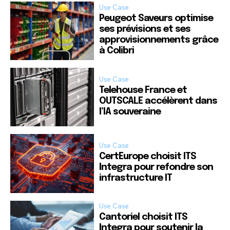
Use Case
Peugeot Saveurs optimise
ses prévisions et ses
approvisionnements grâce
à Colibri
Use Case
Telehouse France et
OUTSCALE accélèrent dans
l’IA souveraine
Use Case
CertEurope choisit ITS
Integra pour refondre son
infrastructure IT
Use Case
Cantoriel choisit ITS
Integra pour soutenir la