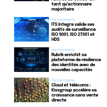
tant qu’actionnaire
majoritaire
Vie d'entreprise
ITS Integra valide ses
audits de surveillance
ISO 9001, ISO 27001 et
HDS
Vie d'entreprise
Rubrik enrichit sa
plateforme de résilience
des identités avec de
nouvelles capacités
Vie d'entreprise
Cloud et télécoms :
Kissgroup accélère sa
croissance sans vente
directe