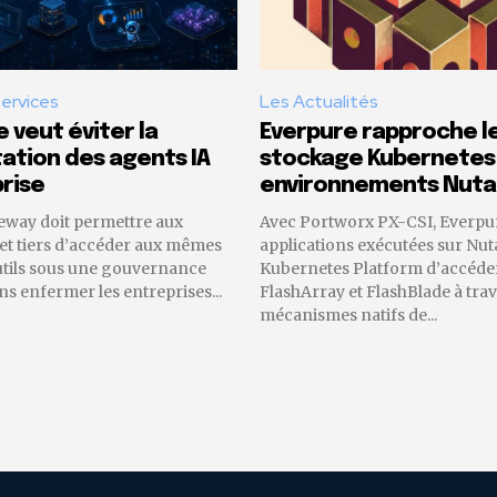
Services
Les Actualités
 veut éviter la
Everpure rapproche l
tion des agents IA
stockage Kubernetes
rise
environnements Nuta
eway doit permettre aux
Avec Portworx PX-CSI, Everpu
 et tiers d’accéder aux mêmes
applications exécutées sur Nut
utils sous une gouvernance
Kubernetes Platform d’accéder
 enfermer les entreprises...
FlashArray et FlashBlade à trav
mécanismes natifs de...