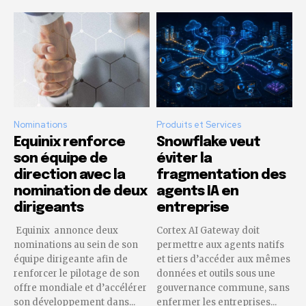
Nominations
Produits et Services
Equinix renforce
Snowflake veut
son équipe de
éviter la
direction avec la
fragmentation des
nomination de deux
agents IA en
dirigeants
entreprise
Equinix annonce deux
Cortex AI Gateway doit
nominations au sein de son
permettre aux agents natifs
équipe dirigeante afin de
et tiers d’accéder aux mêmes
renforcer le pilotage de son
données et outils sous une
offre mondiale et d’accélérer
gouvernance commune, sans
son développement dans...
enfermer les entreprises...