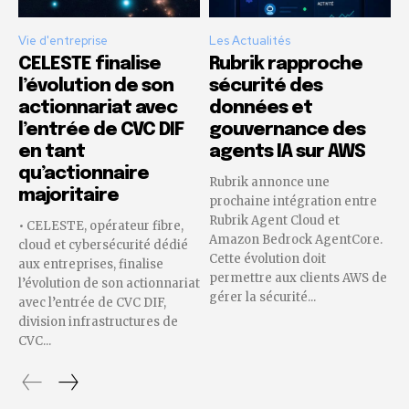
Vie d'entreprise
Les Actualités
CELESTE finalise
Rubrik rapproche
l’évolution de son
sécurité des
actionnariat avec
données et
l’entrée de CVC DIF
gouvernance des
en tant
agents IA sur AWS
qu’actionnaire
Rubrik annonce une
majoritaire
prochaine intégration entre
Rubrik Agent Cloud et
• CELESTE, opérateur fibre,
Amazon Bedrock AgentCore.
cloud et cybersécurité dédié
Cette évolution doit
aux entreprises, finalise
permettre aux clients AWS de
l’évolution de son actionnariat
gérer la sécurité...
avec l’entrée de CVC DIF,
division infrastructures de
CVC...