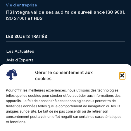
Vie d'entreprise
ITS Integra valide ses audits de surveillance ISO 9001,
ISO 27001 et HDS
LES SUJETS TRAITÉS
Les Actualités
Avis d'Experts
Produits et Services
Gérer le consentement aux
Vie d'entreprise
cookies
Use Case
Pour offrir les meilleures expériences, nous utilisons des technologies
Nominations
telles que les cookies pour stocker et/ou accéder aux informations des
appareils. Le fait de consentir à ces technologies nous permettra de
Études
traiter des données telles que le comportement de navigation ou les ID
uniques sur ce site. Le fait de ne pas consentir ou de retirer son
Évènements
consentement peut avoir un effet négatif sur certaines caractéristiques
Video News
et fonctions.
Livres Blancs