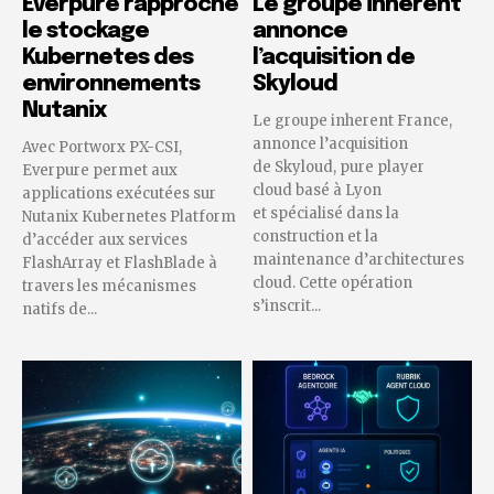
Everpure rapproche
Le groupe inherent
le stockage
annonce
Kubernetes des
l’acquisition de
environnements
Skyloud
Nutanix
Le groupe inherent France,
annonce l’acquisition
Avec Portworx PX-CSI,
de Skyloud, pure player
Everpure permet aux
cloud basé à Lyon
applications exécutées sur
et spécialisé dans la
Nutanix Kubernetes Platform
construction et la
d’accéder aux services
maintenance d’architectures
FlashArray et FlashBlade à
cloud. Cette opération
travers les mécanismes
s’inscrit...
natifs de...