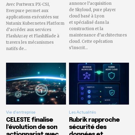
annonce l’acquisition
Avec Portworx PX-CSI,
de Skyloud, pure player
Everpure permet aux
cloud basé à Lyon
applications exécutées sur
et spécialisé dans la
Nutanix Kubernetes Platform
construction et la
d’accéder aux services
maintenance d’architectures
FlashArray et FlashBlade à
cloud. Cette opération
travers les mécanismes
s’inscrit...
natifs de...
Vie d'entreprise
Les Actualités
CELESTE finalise
Rubrik rapproche
l’évolution de son
sécurité des
actionnariat avec
données et