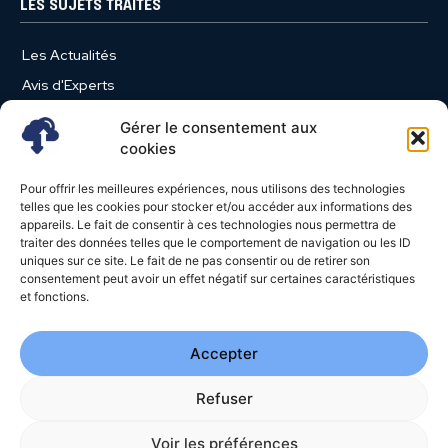
LES SUJETS TRAITÉS
Les Actualités
Avis d'Experts
Produits et Services
Gérer le consentement aux
Vie d'entreprise
cookies
Use Case
Pour offrir les meilleures expériences, nous utilisons des technologies
Nominations
telles que les cookies pour stocker et/ou accéder aux informations des
appareils. Le fait de consentir à ces technologies nous permettra de
Études
traiter des données telles que le comportement de navigation ou les ID
uniques sur ce site. Le fait de ne pas consentir ou de retirer son
Évènements
consentement peut avoir un effet négatif sur certaines caractéristiques
Video News
et fonctions.
Livres Blancs
Accepter
Refuser
© 2026 - Cloud Magazine - Tous droits réservés | Google
reCAPTCHA :
Confidentialité
-
Conditions
| Crédits photos
Unsplash
Voir les préférences