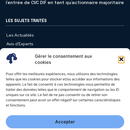
l’entrée de CVC DIF en tant qu’actionnaire majoritaire
LES SUJETS TRAITÉS
Les Actualités
Avis d'Experts
Produits et Services
Gérer le consentement aux
Vie d'entreprise
cookies
Use Case
Pour offrir les meilleures expériences, nous utilisons des technologies
Nominations
telles que les cookies pour stocker et/ou accéder aux informations des
appareils. Le fait de consentir à ces technologies nous permettra de
Études
traiter des données telles que le comportement de navigation ou les ID
uniques sur ce site. Le fait de ne pas consentir ou de retirer son
Évènements
consentement peut avoir un effet négatif sur certaines caractéristiques
Video News
et fonctions.
Livres Blancs
Accepter