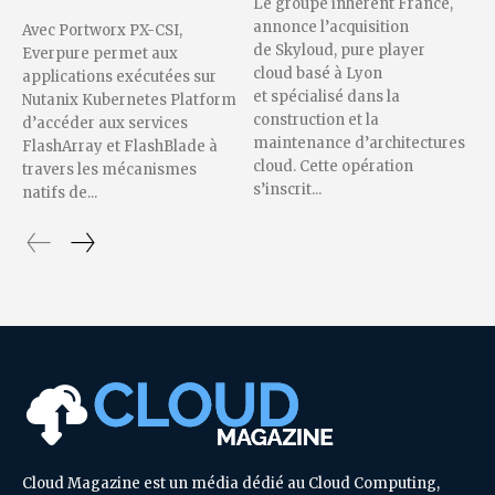
Le groupe inherent France,
annonce l’acquisition
Avec Portworx PX-CSI,
de Skyloud, pure player
Everpure permet aux
cloud basé à Lyon
applications exécutées sur
et spécialisé dans la
Nutanix Kubernetes Platform
construction et la
d’accéder aux services
maintenance d’architectures
FlashArray et FlashBlade à
cloud. Cette opération
travers les mécanismes
s’inscrit...
natifs de...
Cloud Magazine est un média dédié au Cloud Computing,