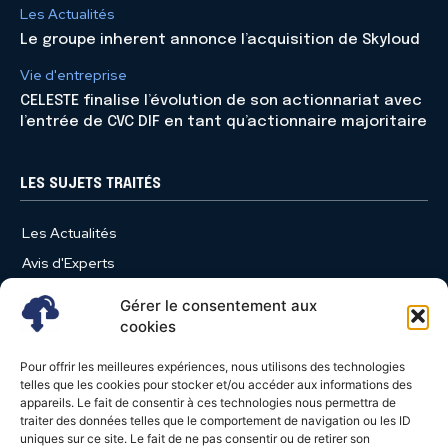
Les Actualités
Le groupe inherent annonce l’acquisition de Skyloud
Vie d'entreprise
CELESTE finalise l’évolution de son actionnariat avec
l’entrée de CVC DIF en tant qu’actionnaire majoritaire
LES SUJETS TRAITÉS
Les Actualités
Avis d'Experts
Produits et Services
Gérer le consentement aux
Vie d'entreprise
cookies
Use Case
Pour offrir les meilleures expériences, nous utilisons des technologies
Nominations
telles que les cookies pour stocker et/ou accéder aux informations des
appareils. Le fait de consentir à ces technologies nous permettra de
Études
traiter des données telles que le comportement de navigation ou les ID
uniques sur ce site. Le fait de ne pas consentir ou de retirer son
Évènements