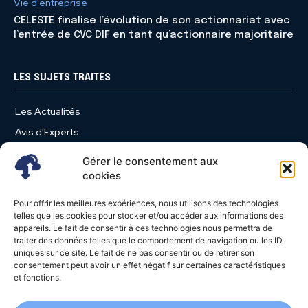
Vie d'entreprise
CELESTE finalise l’évolution de son actionnariat avec
l’entrée de CVC DIF en tant qu’actionnaire majoritaire
LES SUJETS TRAITÉS
Les Actualités
Avis d'Experts
Produits et Services
Gérer le consentement aux
Vie d'entreprise
cookies
Use Case
Pour offrir les meilleures expériences, nous utilisons des technologies
Nominations
telles que les cookies pour stocker et/ou accéder aux informations des
appareils. Le fait de consentir à ces technologies nous permettra de
Études
traiter des données telles que le comportement de navigation ou les ID
uniques sur ce site. Le fait de ne pas consentir ou de retirer son
Évènements
consentement peut avoir un effet négatif sur certaines caractéristiques
Video News
et fonctions.
Livres Blancs