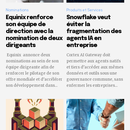
Nominations
Produits et Services
Equinix renforce
Snowflake veut
son équipe de
éviter la
direction avec la
fragmentation des
nomination de deux
agents IA en
dirigeants
entreprise
Equinix annonce deux
Cortex AI Gateway doit
nominations au sein de son
permettre aux agents natifs
équipe dirigeante afin de
et tiers d’accéder aux mêmes
renforcer le pilotage de son
données et outils sous une
offre mondiale et d’accélérer
gouvernance commune, sans
son développement dans...
enfermer les entreprises...