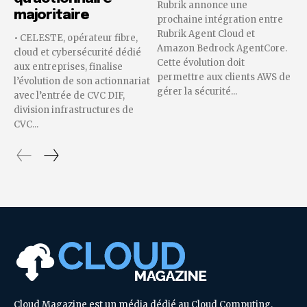
Rubrik annonce une
majoritaire
prochaine intégration entre
Rubrik Agent Cloud et
• CELESTE, opérateur fibre,
Amazon Bedrock AgentCore.
cloud et cybersécurité dédié
Cette évolution doit
aux entreprises, finalise
permettre aux clients AWS de
l’évolution de son actionnariat
gérer la sécurité...
avec l’entrée de CVC DIF,
division infrastructures de
CVC...
Cloud Magazine est un média dédié au Cloud Computing,