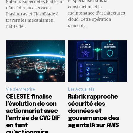
et spécialisé dans la
Nutanix Kubernetes Platform
construction et la
d’accéder aux services
maintenance d’architectures
FlashArray et FlashBlade à
cloud. Cette opération
travers les mécanismes
s’inscrit...
natifs de...
Vie d'entreprise
Les Actualités
CELESTE finalise
Rubrik rapproche
l’évolution de son
sécurité des
actionnariat avec
données et
l’entrée de CVC DIF
gouvernance des
en tant
agents IA sur AWS
qu’actionnaire