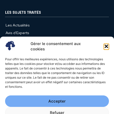
LES SUJETS TRAITÉS
Les Actualités
Avis d'Experts
Produits et Services
Gérer le consentement aux
Vie d'entreprise
cookies
Use Case
Pour offrir les meilleures expériences, nous utilisons des technologies
Nominations
telles que les cookies pour stocker et/ou accéder aux informations des
appareils. Le fait de consentir à ces technologies nous permettra de
Études
traiter des données telles que le comportement de navigation ou les ID
uniques sur ce site. Le fait de ne pas consentir ou de retirer son
Évènements
consentement peut avoir un effet négatif sur certaines caractéristiques
Video News
et fonctions.
Livres Blancs
Accepter
Refuser