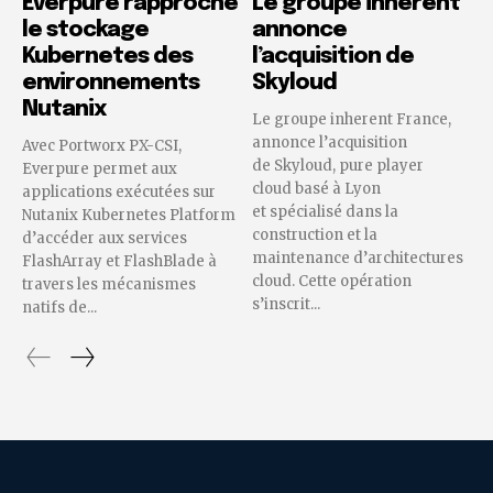
Everpure rapproche
Le groupe inherent
le stockage
annonce
Kubernetes des
l’acquisition de
environnements
Skyloud
Nutanix
Le groupe inherent France,
annonce l’acquisition
Avec Portworx PX-CSI,
de Skyloud, pure player
Everpure permet aux
cloud basé à Lyon
applications exécutées sur
et spécialisé dans la
Nutanix Kubernetes Platform
construction et la
d’accéder aux services
maintenance d’architectures
FlashArray et FlashBlade à
cloud. Cette opération
travers les mécanismes
s’inscrit...
natifs de...