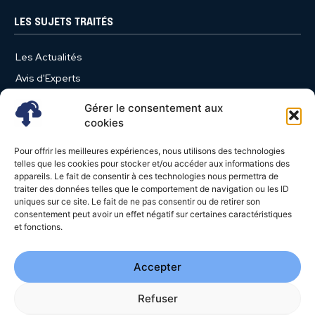
LES SUJETS TRAITÉS
Les Actualités
Avis d'Experts
Produits et Services
Gérer le consentement aux
Vie d'entreprise
cookies
Use Case
Pour offrir les meilleures expériences, nous utilisons des technologies
Nominations
telles que les cookies pour stocker et/ou accéder aux informations des
appareils. Le fait de consentir à ces technologies nous permettra de
Études
traiter des données telles que le comportement de navigation ou les ID
uniques sur ce site. Le fait de ne pas consentir ou de retirer son
Évènements
consentement peut avoir un effet négatif sur certaines caractéristiques
Video News
et fonctions.
Livres Blancs
Accepter
Refuser
© 2026 - Cloud Magazine - Tous droits réservés | Google