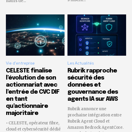
natifs de...
Vie d'entreprise
Les Actualités
CELESTE finalise
Rubrik rapproche
l’évolution de son
sécurité des
actionnariat avec
données et
l’entrée de CVC DIF
gouvernance des
en tant
agents IA sur AWS
qu’actionnaire
Rubrik annonce une
majoritaire
prochaine intégration entre
Rubrik Agent Cloud et
• CELESTE, opérateur fibre,
Amazon Bedrock AgentCore.
cloud et cybersécurité dédié