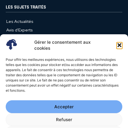
LES SUJETS TRAITÉS
Les Actualités
Avis d'Experts
Produits et Services
Gérer le consentement aux
Vie d'entreprise
cookies
Use Case
Pour offrir les meilleures expériences, nous utilisons des technologies
Nominations
telles que les cookies pour stocker et/ou accéder aux informations des
appareils. Le fait de consentir à ces technologies nous permettra de
Études
traiter des données telles que le comportement de navigation ou les ID
uniques sur ce site. Le fait de ne pas consentir ou de retirer son
Évènements
consentement peut avoir un effet négatif sur certaines caractéristiques
Video News
et fonctions.
Livres Blancs
Accepter
Refuser
© 2026 - Cloud Magazine - Tous droits réservés | Google