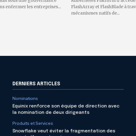
utils sous une gouvernance
Kubernetes Platform d’accéder
 enfermer les entreprises...
FlashArray et FlashBlade à trav
mécanismes natifs de...
DERNIERS ARTICLES
Nominations
Equinix renforce son équipe de direction avec
la nomination de deux dirigeants
Produits et Services
Snowflake veut éviter la fragmentation des