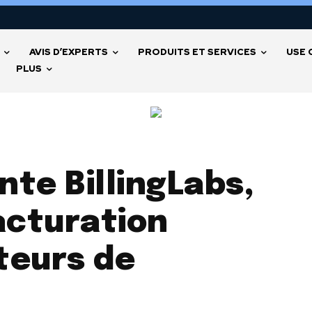
AVIS D’EXPERTS
PRODUITS ET SERVICES
USE 
PLUS
te BillingLabs,
acturation
teurs de