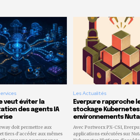
Services
Les Actualités
 veut éviter la
Everpure rapproche l
tion des agents IA
stockage Kubernetes
rise
environnements Nuta
eway doit permettre aux
Avec Portworx PX-CSI, Everpu
 et tiers d’accéder aux mêmes
applications exécutées sur Nut