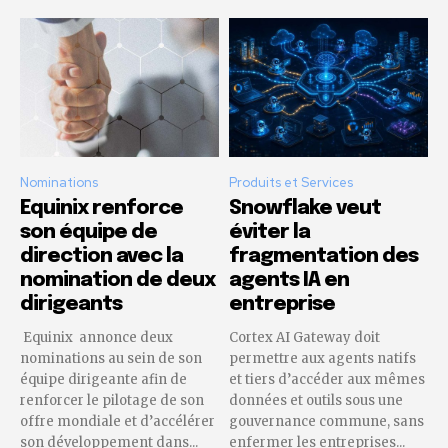
Nominations
Produits et Services
Equinix renforce
Snowflake veut
son équipe de
éviter la
direction avec la
fragmentation des
nomination de deux
agents IA en
dirigeants
entreprise
Equinix annonce deux
Cortex AI Gateway doit
nominations au sein de son
permettre aux agents natifs
équipe dirigeante afin de
et tiers d’accéder aux mêmes
renforcer le pilotage de son
données et outils sous une
offre mondiale et d’accélérer
gouvernance commune, sans
son développement dans...
enfermer les entreprises...