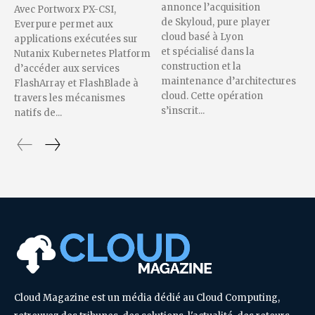
annonce l’acquisition
Avec Portworx PX-CSI,
de Skyloud, pure player
Everpure permet aux
cloud basé à Lyon
applications exécutées sur
et spécialisé dans la
Nutanix Kubernetes Platform
construction et la
d’accéder aux services
maintenance d’architectures
FlashArray et FlashBlade à
cloud. Cette opération
travers les mécanismes
s’inscrit...
natifs de...
Cloud Magazine est un média dédié au Cloud Computing,