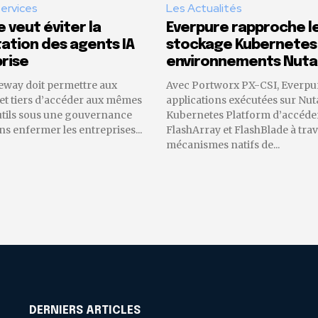
Services
Les Actualités
 veut éviter la
Everpure rapproche l
tion des agents IA
stockage Kubernetes
rise
environnements Nuta
eway doit permettre aux
Avec Portworx PX-CSI, Everpu
 et tiers d’accéder aux mêmes
applications exécutées sur Nut
utils sous une gouvernance
Kubernetes Platform d’accéder
 enfermer les entreprises...
FlashArray et FlashBlade à trav
mécanismes natifs de...
DERNIERS ARTICLES