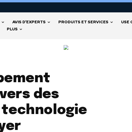
AVIS D’EXPERTS
PRODUITS ET SERVICES
USE 
PLUS
ppement
ivers des
 technologie
ayer