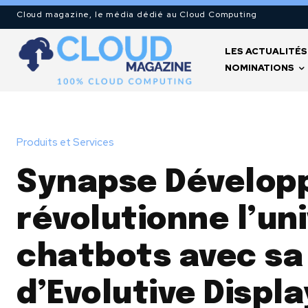
Cloud magazine, le média dédié au Cloud Computing
LES ACTUALITÉS
NOMINATIONS
Produits et Services
Synapse Dévelo
révolutionne l’un
chatbots avec sa
d’Evolutive Displ