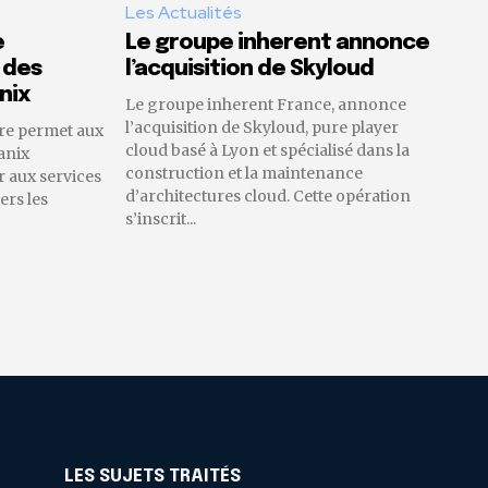
Les Actualités
e
Le groupe inherent annonce
 des
l’acquisition de Skyloud
nix
Le groupe inherent France, annonce
l’acquisition de Skyloud, pure player
re permet aux
cloud basé à Lyon et spécialisé dans la
anix
construction et la maintenance
 aux services
d’architectures cloud. Cette opération
ers les
s’inscrit...
LES SUJETS TRAITÉS