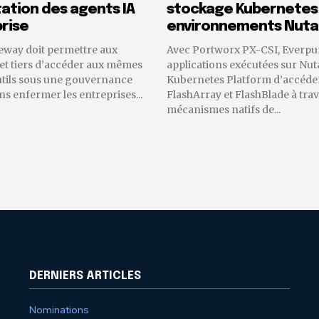
tion des agents IA
stockage Kubernetes
rise
environnements Nuta
eway doit permettre aux
Avec Portworx PX-CSI, Everpu
 et tiers d’accéder aux mêmes
applications exécutées sur Nut
utils sous une gouvernance
Kubernetes Platform d’accéder
 enfermer les entreprises...
FlashArray et FlashBlade à trav
mécanismes natifs de...
DERNIERS ARTICLES
Nominations