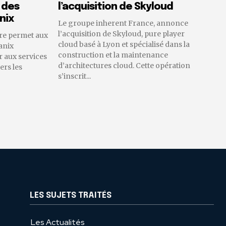
 des
l’acquisition de Skyloud
nix
Le groupe inherent France, annonce
l’acquisition de Skyloud, pure player
re permet aux
cloud basé à Lyon et spécialisé dans la
anix
construction et la maintenance
 aux services
d’architectures cloud. Cette opération
ers les
s’inscrit...
LES SUJETS TRAITÉS
Les Actualités