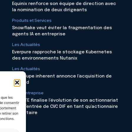
Equinix renforce son équipe de direction avec
la nomination de deux dirigeants
Produits et Services
Snowflake veut éviter la fragmentation des
agents IA en entreprise
Les Actualités
Everpure rapproche le stockage Kubernetes
des environnements Nutanix
Les Actualités
Le groupe inherent annonce l’acquisition de
Skyloud
Vie d'entreprise
s que les
CELESTE finalise l’évolution de son actionnariat
de consentir
avec l’entrée de CVC DIF en tant qu’actionnaire
mportement
majoritaire
 retirer son
onctions.