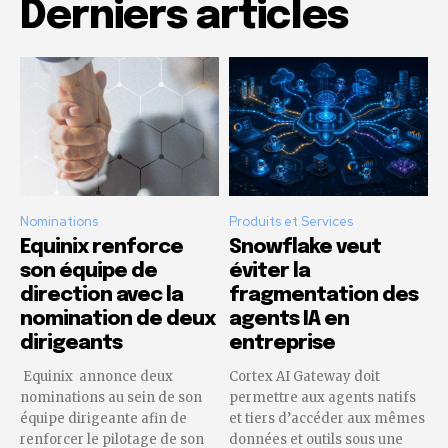
Derniers articles
Nominations
Produits et Services
Equinix renforce
Snowflake veut
son équipe de
éviter la
direction avec la
fragmentation des
nomination de deux
agents IA en
dirigeants
entreprise
Equinix annonce deux
Cortex AI Gateway doit
nominations au sein de son
permettre aux agents natifs
équipe dirigeante afin de
et tiers d’accéder aux mêmes
renforcer le pilotage de son
données et outils sous une