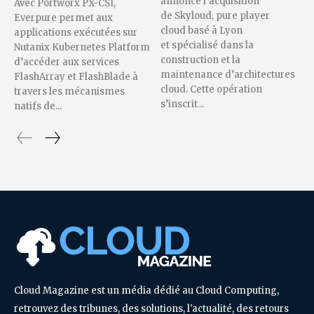
annonce l’acquisition
Avec Portworx PX-CSI,
de Skyloud, pure player
Everpure permet aux
cloud basé à Lyon
applications exécutées sur
et spécialisé dans la
Nutanix Kubernetes Platform
construction et la
d’accéder aux services
maintenance d’architectures
FlashArray et FlashBlade à
cloud. Cette opération
travers les mécanismes
s’inscrit...
natifs de...
Cloud Magazine est un média dédié au Cloud Computing,
retrouvez des tribunes, des solutions, l'actualité, des retours