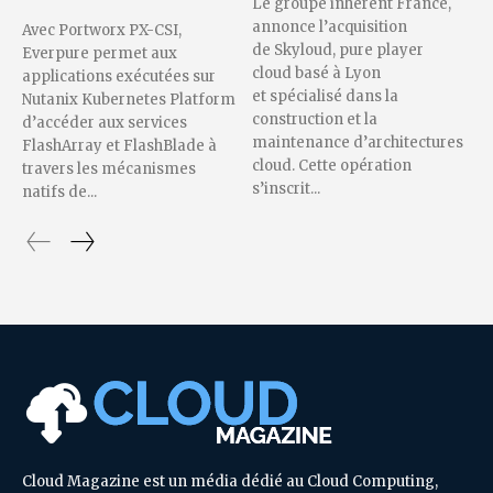
Le groupe inherent France,
annonce l’acquisition
Avec Portworx PX-CSI,
de Skyloud, pure player
Everpure permet aux
cloud basé à Lyon
applications exécutées sur
et spécialisé dans la
Nutanix Kubernetes Platform
construction et la
d’accéder aux services
maintenance d’architectures
FlashArray et FlashBlade à
cloud. Cette opération
travers les mécanismes
s’inscrit...
natifs de...
Cloud Magazine est un média dédié au Cloud Computing,