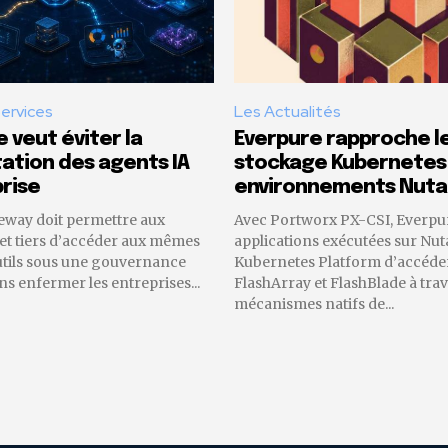
Services
Les Actualités
 veut éviter la
Everpure rapproche l
tion des agents IA
stockage Kubernetes
rise
environnements Nuta
eway doit permettre aux
Avec Portworx PX-CSI, Everpu
 et tiers d’accéder aux mêmes
applications exécutées sur Nut
utils sous une gouvernance
Kubernetes Platform d’accéder
 enfermer les entreprises...
FlashArray et FlashBlade à trav
mécanismes natifs de...