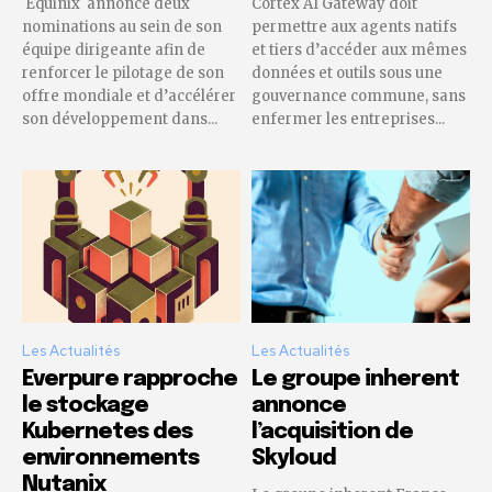
Equinix annonce deux
Cortex AI Gateway doit
nominations au sein de son
permettre aux agents natifs
équipe dirigeante afin de
et tiers d’accéder aux mêmes
renforcer le pilotage de son
données et outils sous une
offre mondiale et d’accélérer
gouvernance commune, sans
son développement dans...
enfermer les entreprises...
Les Actualités
Les Actualités
Everpure rapproche
Le groupe inherent
le stockage
annonce
Kubernetes des
l’acquisition de
environnements
Skyloud
Nutanix