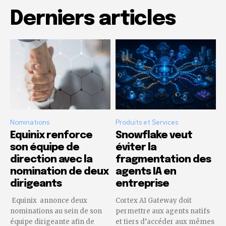
Derniers articles
Nominations
Produits et Services
Equinix renforce
Snowflake veut
son équipe de
éviter la
direction avec la
fragmentation des
nomination de deux
agents IA en
dirigeants
entreprise
Equinix annonce deux
Cortex AI Gateway doit
nominations au sein de son
permettre aux agents natifs
équipe dirigeante afin de
et tiers d’accéder aux mêmes