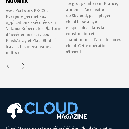
Nutanix
Le groupe inherent France,
annonce l’acquisition
Avec Portworx PX-CSI,
de Skyloud, pure player
Everpure permet aux
cloud basé à Lyon
applications exécutées sur
et spécialisé dans la
Nutanix Kubernetes Platform
construction et la
d’accéder aux services
maintenance d’architectures
FlashArray et FlashBlade à
cloud. Cette opération
travers les mécanismes
s’inscrit...
natifs de...
Cloud Magazine est un média dédié au Cloud Computing,