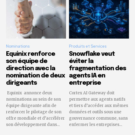
Nominations
Produits et Services
Equinix renforce
Snowflake veut
son équipe de
éviter la
direction avec la
fragmentation des
nomination de deux
agents IA en
dirigeants
entreprise
Equinix annonce deux
Cortex AI Gateway doit
nominations au sein de son
permettre aux agents natifs
équipe dirigeante afin de
et tiers d’accéder aux mêmes
renforcer le pilotage de son
données et outils sous une
offre mondiale et d’accélérer
gouvernance commune, sans
son développement dans...
enfermer les entreprises...