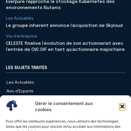
Everpure rapproche le stockage Kubernetes des
environnements Nutanix
Les Actualités
Le groupe inherent annonce l’acquisition de Skyloud
Vie d'entreprise
CELESTE finalise l’évolution de son actionnariat avec
l’entrée de CVC DIF en tant qu’actionnaire majoritaire
LES SUJETS TRAITÉS
Les Actualités
Avis d'Experts
Produits et Services
Gérer le consentement aux
Vie d'entreprise
cookies
Use Case
Pour offrir les meilleures expériences, nous utilisons des technologies
Nominations
telles que les cookies pour stocker et/ou accéder aux informations des